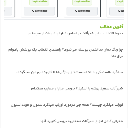
شاهده قیمت
مشاهده قیمت
مشاهده قیمت
م
📞 02191013939
📞 02191013939
📞 0219101393
آخرین مطالب
نحوه انتخاب سایز شیرآلات بر اساس قطر لوله و فشار سیستم
چرا رنگ نمای ساختمان پوسته می‌شود؟ راهنمای انتخاب یک پوشش بادوام
برای نما
میلگرد پلاستیکی یا PVC چیست؟ از ویژگی‌ها تا کاربردهای این میلگردها
شیرآلات سفید بهتره یا استیل؟ بررسی مزایا و معایب هرکدام
اورلب میلگرد چیست؟ همه چیز درمورد اورلب میلگرد ستون و فونداسیون
معرفی کامل انواع شیرآلات صنعتی+ بررسی کاربرد آنها