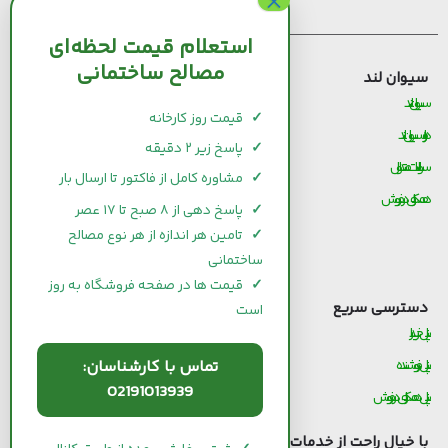
استعلام قیمت لحظه‌ای
مصالح ساختمانی
سیوان لند
قیمت مصالح ساختمانی
سیوان لند
قیمت و خرید سیمان
✓
قیمت روز کارخانه
درباره سیوان لند
قیمت و خرید میلگرد
✓
پاسخ زیر ۲ دقیقه
سوالات متداول
قیمت و خرید کاشی و سرامیک
✓
مشاوره کامل از فاکتور تا ارسال بار
همکاری در فروش
قیمت و خرید آجر
✓
پاسخ دهی از ۸ صبح تا ۱۷ عصر
قیمت و خرید گچ
✓
تامین هر اندازه از هر نوع مصالح
ساختمانی
قیمت و خرید شیرآلات
✓
قیمت ها در صفحه فروشگاه به روز
دسترسی سریع
است
پنل خریدار
تماس با کارشناسان:
پنل فروشنده
02191013939
پنل همکاری در فروش
با خیال راحت از خدمات
سیوان لند
استفاده کنید.