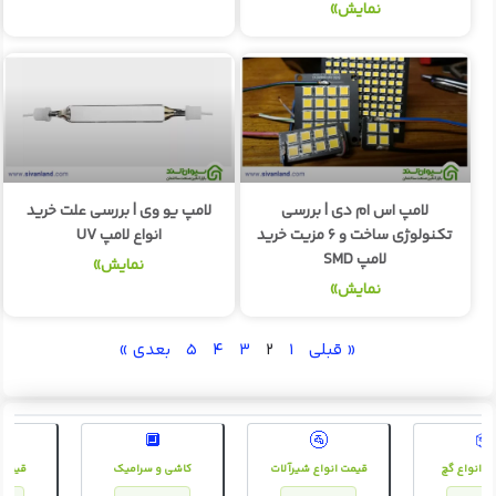
نمایش»
لامپ اس ام دی | بررسی
لامپ یو وی | بررسی علت خرید
تکنولوژی ساخت و ۶ مزیت خرید
انواع لامپ UV
لامپ SMD
نمایش»
نمایش»
« قبلی
۱
۲
۳
۴
۵
بعدی »
🔲
🚰
📦
 روز انواع گچ
قیمت انواع شیرآلات
کاشی و سرامیک
قی