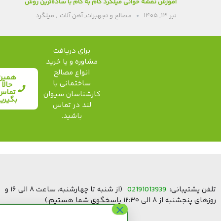
آموزش نقشه خوانی میلگرد گام به گام با ساده‌ترین روش
تیر ۱۳, ۱۴۰۵
مصالح و تجهیزات
,
آهن آلات
,
میلگرد
برای دریافت
مشاوره و یا خرید
انواع مصالح
همین
ساختمانی با
حالا
تماس
کارشناسان سیوان
بگیرید
لند در تماس
باشید.
ن پشتیبانی:
02191013939
(از شنبه تا چهارشنبه، ساعت ۸ الی ۱۶ و
جشنبه از ۸ الی ۱۲:۳۰ پاسخگوی شما هستیم.)