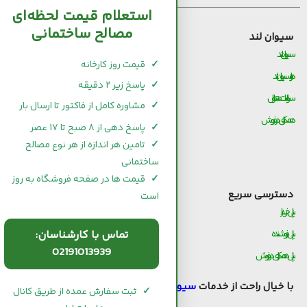
استعلام قیمت لحظه‌ای
مصالح ساختمانی
وان لند
قیمت مصالح ساختمانی
 لند
قیمت و خرید سیمان
✓
قیمت روز کارخانه
 سیوان لند
قیمت و خرید میلگرد
✓
پاسخ زیر ۲ دقیقه
ات متداول
قیمت و خرید کاشی و سرامیک
✓
مشاوره کامل از فاکتور تا ارسال بار
ری در فروش
قیمت و خرید آجر
✓
پاسخ دهی از ۸ صبح تا ۱۷ عصر
قیمت و خرید گچ
✓
تامین هر اندازه از هر نوع مصالح
ساختمانی
قیمت و خرید شیرآلات
✓
قیمت ها در صفحه فروشگاه به روز
ترسی سریع
است
یدار
فروشنده
تماس با کارشناسان:
02191013939
همکاری در فروش
 خیال راحت از خدمات
سیوان لند
استفاده کنید.
✓
ثبت سفارش عمده از طریق کانال