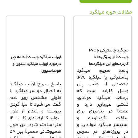
الات حوزه میلگرد
میلگرد پلاستیکی یا PVC
چیست؟ از ویژگی‌ها تا
اورلب میلگرد چیست؟ همه چیز
کاربردهای این میلگردها
درمورد اورلب میلگرد ستون و
پاسخ سریع: میلگرد
فونداسیون
پلاستیکی یا میلگرد PVC،
محصولی از جنس پلی‌
پاسخ سریع: اورلب میلگرد
وینیل‌ کلراید است که
به اتصال دو سر میلگرد با
برخلاف میلگرد فولادی،
طولی مشخص روی هم
نقشی غیرباربر دارد و
گفته می‌شود تا میلگردی
عمدتاً در بتن‌ریزی برای
پیوسته و بلندتر از طول
ساخت نگهدارنده و
تولید کارخانه‌ای (۶ یا ۱۲
اسپیسر میلگرد فولادی، و
متر) ساخته شود. این طول
در پروژه‌های در معرض
همپوشانی معمولاً بین ۵۰