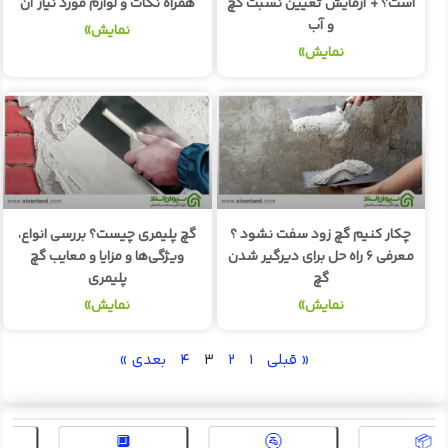
است؟ + آزمایش تعیین نسبت گچ
همراه نکات و لوازم مورد نیاز آن
و آب
نمایش»
نمایش»
چکار کنیم گچ زود سفت نشود ؟
گچ پلیمری چیست؟ بررسی انواع،
معرفی ۶ راه حل برای دیرگیر شدن
ویژگی‌ها و مزایا و معایب گچ
گچ
پلیمری
نمایش»
نمایش»
« قبلی
۱
۲
۳
۴
بعدی »
🔲
🚰
📦