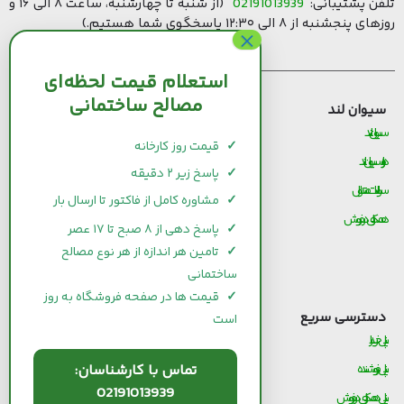
تلفن پشتیبانی:
02191013939
(از شنبه تا چهارشنبه، ساعت ۸ الی ۱۶ و
روزهای پنجشنبه از ۸ الی ۱۲:۳۰ پاسخگوی شما هستیم.)
استعلام قیمت لحظه‌ای
مصالح ساختمانی
سیوان لند
قیمت مصالح ساختمانی
سیوان لند
قیمت و خرید سیمان
✓
قیمت روز کارخانه
درباره سیوان لند
قیمت و خرید میلگرد
✓
پاسخ زیر ۲ دقیقه
سوالات متداول
قیمت و خرید کاشی و سرامیک
✓
مشاوره کامل از فاکتور تا ارسال بار
همکاری در فروش
قیمت و خرید آجر
✓
پاسخ دهی از ۸ صبح تا ۱۷ عصر
قیمت و خرید گچ
✓
تامین هر اندازه از هر نوع مصالح
ساختمانی
قیمت و خرید شیرآلات
✓
قیمت ها در صفحه فروشگاه به روز
دسترسی سریع
است
پنل خریدار
تماس با کارشناسان:
پنل فروشنده
02191013939
پنل همکاری در فروش