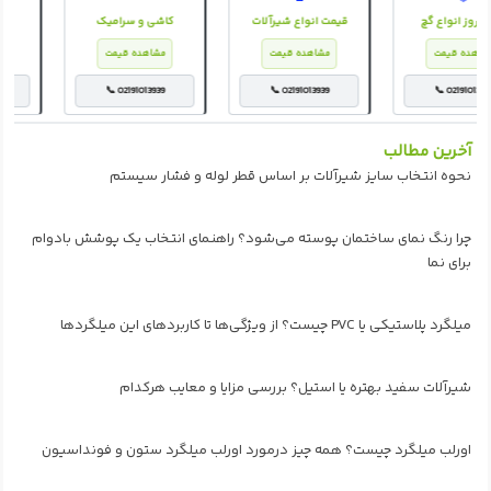
قیمت روز انواع گچ
قیمت انواع شیرآلات
کاشی و سرامیک
مشاهده قیمت
مشاهده قیمت
مشاهده قیمت
📞 02191013939
📞 02191013939
📞 02191013939
آخرین مطالب
نحوه انتخاب سایز شیرآلات بر اساس قطر لوله و فشار سیستم
چرا رنگ نمای ساختمان پوسته می‌شود؟ راهنمای انتخاب یک پوشش بادوام
برای نما
میلگرد پلاستیکی یا PVC چیست؟ از ویژگی‌ها تا کاربردهای این میلگردها
شیرآلات سفید بهتره یا استیل؟ بررسی مزایا و معایب هرکدام
اورلب میلگرد چیست؟ همه چیز درمورد اورلب میلگرد ستون و فونداسیون