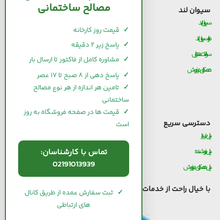
مصالح ساختمانی
سیوان لند
قیمت مصالح ساختمانی
سیوان لند
قیمت و خرید سیمان
✓
قیمت روز کارخانه
درباره سیوان لند
قیمت و خرید میلگرد
✓
پاسخ زیر ۲ دقیقه
سوالات متداول
قیمت و خرید کاشی و سرامیک
✓
مشاوره کامل از فاکتور تا ارسال بار
همکاری در فروش
قیمت و خرید آجر
✓
پاسخ دهی از ۸ صبح تا ۱۷ عصر
قیمت و خرید گچ
✓
تامین هر اندازه از هر نوع مصالح
ساختمانی
قیمت و خرید شیرآلات
✓
قیمت ها در صفحه فروشگاه به روز
دسترسی سریع
است
پنل خریدار
پنل فروشنده
تماس با کارشناسان:
02191013939
پنل همکاری در فروش
با خیال راحت از خدمات
سیوان لند
استفاده کنید.
✓
ثبت سفارش عمده از طریق کانال
های ارتباطی