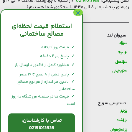
تلفن پشتیبانی:
02191013939
(از شنبه تا چهارشنبه، ساعت ۸ الی ۱۶ و
روزهای پنجشنبه از ۸ الی ۱۲:۳۰ پاسخگوی شما هستیم.)
استعلام قیمت لحظه‌ای
مصالح ساختمانی
سیوان لند
قیمت مصالح ساختمانی
سیوان لند
قیمت و خرید سیمان
✓
قیمت روز کارخانه
درباره سیوان لند
قیمت و خرید میلگرد
✓
پاسخ زیر ۲ دقیقه
سوالات متداول
قیمت و خرید کاشی و سرامیک
✓
مشاوره کامل از فاکتور تا ارسال بار
همکاری در فروش
قیمت و خرید آجر
✓
پاسخ دهی از ۸ صبح تا ۱۷ عصر
قیمت و خرید گچ
✓
تامین هر اندازه از هر نوع مصالح
ساختمانی
قیمت و خرید شیرآلات
✓
قیمت ها در صفحه فروشگاه به روز
دسترسی سریع
است
پنل خریدار
تماس با کارشناسان:
پنل فروشنده
02191013939
پنل همکاری در فروش