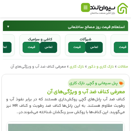
استعلام قیمت روز مصالح ساختمانی
▼
گچ
شیرآلات
کاشی و سرامیک
سیمان
میلگرد
قیمت
تماس
قیمت
تماس
قیمت
ت
کاشی و سرامیک
شیرآلات
مقالات
»
نازک کاری و دکور
»
نازک کاری
»
معرفی کناف ضد آب و ویژگی‌های آن
پنل سیمانی و گچی
,
نازک کاری
معرفی کناف ضد آب و ویژگی‌های آن
کناف ضد آب پانل‌های گچی روکش‌داری هستند که در برابر نفوذ آب و
رطوبت مقاوم هستند. به این پانل‌ها کناف ضد رطوبت و کناف MR نیز
می‌گویند. این کناف‌ها با روکش سبز رنگشان شناخته می‌شوند.در...