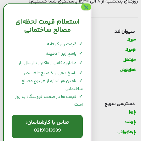
روزهای پنجشنبه از ۸ الی ۱۲:۳۰ پاسخگوی شما هستیم.)
استعلام قیمت لحظه‌ای
مصالح ساختمانی
سیوان لند
قیمت مصالح ساختمانی
سیوان لند
قیمت و خرید سیمان
✓
قیمت روز کارخانه
درباره سیوان لند
قیمت و خرید میلگرد
✓
پاسخ زیر ۲ دقیقه
سوالات متداول
قیمت و خرید کاشی و سرامیک
✓
مشاوره کامل از فاکتور تا ارسال بار
همکاری در فروش
قیمت و خرید آجر
✓
پاسخ دهی از ۸ صبح تا ۱۷ عصر
قیمت و خرید گچ
✓
تامین هر اندازه از هر نوع مصالح
ساختمانی
قیمت و خرید شیرآلات
✓
قیمت ها در صفحه فروشگاه به روز
دسترسی سریع
است
پنل خریدار
پنل فروشنده
تماس با کارشناسان:
02191013939
پنل همکاری در فروش