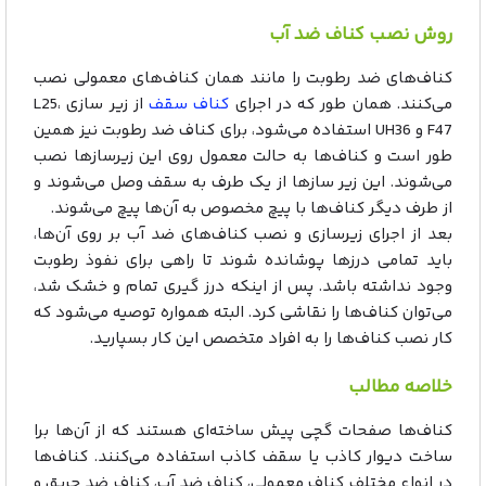
روش نصب کناف ضد آب
کناف‌های ضد رطوبت را مانند همان کناف‌های معمولی نصب
می‌کنند. همان طور که در اجرای
کناف سقف
از زیر سازی L25،
F47 و UH36 استفاده می‌شود، برای کناف ضد رطوبت نیز همین
طور است و کناف‌ها به حالت معمول روی این زیرسازها نصب
می‌شوند. این زیر سازها از یک طرف به سقف وصل می‌شوند و
از طرف دیگر کناف‌ها با پیچ مخصوص به آن‌ها پیچ می‌شوند.
بعد از اجرای زیرسازی و نصب کناف‌های ضد آب بر روی آن‌ها،
باید تمامی درزها پوشانده شوند تا راهی برای نفوذ رطوبت
وجود نداشته باشد. پس از اینکه درز گیری تمام و خشک شد،
می‌توان کناف‌ها را نقاشی کرد. البته همواره توصیه می‌شود که
کار نصب کناف‌ها را به افراد متخصص این کار بسپارید.
خلاصه مطالب
کناف‌ها صفحات گچی پیش ساخته‌ای هستند که از آن‌ها برا
ساخت دیوار کاذب یا سقف کاذب استفاده می‌کنند. کناف‌ها
در انواع مختلف کناف معمولی، کناف ضد آب، کناف ضد حریق و