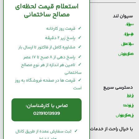
استعلام قیمت لحظه‌ای
مصالح ساختمانی
سیوان لند
قیمت مصالح ساختمانی
سیوان لند
قیمت و خرید سیمان
✓
قیمت روز کارخانه
درباره سیوان لند
قیمت و خرید میلگرد
✓
پاسخ زیر ۲ دقیقه
سوالات متداول
قیمت و خرید کاشی و سرامیک
✓
مشاوره کامل از فاکتور تا ارسال بار
همکاری در فروش
قیمت و خرید آجر
✓
پاسخ دهی از ۸ صبح تا ۱۷ عصر
قیمت و خرید گچ
✓
تامین هر اندازه از هر نوع مصالح
ساختمانی
قیمت و خرید شیرآلات
✓
قیمت ها در صفحه فروشگاه به روز
دسترسی سریع
است
پنل خریدار
تماس با کارشناسان:
پنل فروشنده
02191013939
پنل همکاری در فروش
با خیال راحت از خدمات
سیوان لند
استفاده کنید.
✓
ثبت سفارش عمده از طریق کانال