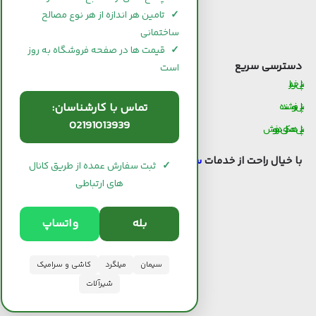
قیمت و خرید گچ
✓
تامین هر اندازه از هر نوع مصالح
ساختمانی
قیمت و خرید شیرآلات
✓
قیمت ها در صفحه فروشگاه به روز
دسترسی سریع
است
پنل خریدار
تماس با کارشناسان:
پنل فروشنده
02191013939
پنل همکاری در فروش
با خیال راحت از خدمات
سیوان لند
استفاده کنید.
✓
ثبت سفارش عمده از طریق کانال
های ارتباطی
بله
واتساپ
سیمان
میلگرد
کاشی و سرامیک
شیرآلات