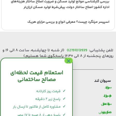
بررسی کارشناسی موانع تولید مسکن و ضرورت اصلاح ساختار هزینه‌های
اداره کشور؛ اصلاح ساختار دولت، پیش‌شرط تولید مسکن ارزان‌تر
اسپیسر میلگرد چیست؟ معرفی انواع و بررسی مزایای هریک
تلفن پشتیبانی:
02191013939
(از شنبه تا چهارشنبه، ساعت ۸ الی ۱۶ و
روزهای پنجشنبه از ۸ الی ۱۲:۳۰ پاسخگوی شما هستیم.)
استعلام قیمت لحظه‌ای
مصالح ساختمانی
سیوان لند
قیمت مصالح ساختمانی
سیوان لند
قیمت و خرید سیمان
✓
قیمت روز کارخانه
درباره سیوان لند
قیمت و خرید میلگرد
✓
پاسخ زیر ۲ دقیقه
سوالات متداول
قیمت و خرید کاشی و سرامیک
✓
مشاوره کامل از فاکتور تا ارسال بار
همکاری در فروش
قیمت و خرید آجر
✓
پاسخ دهی از ۸ صبح تا ۱۷ عصر