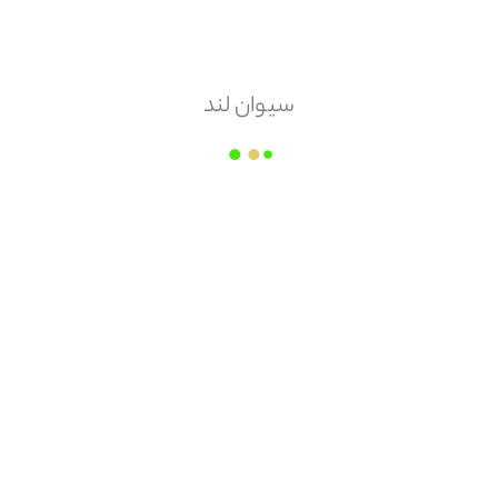
زیما
قیمت هر
مترمربع
سیوان لند
۱۷۰,۵۰۰
مقدار سفارش
مترمربع
زمان ارسال
وابسته به میزان سفارش
مبلغ قابل پرداخت
محصولات