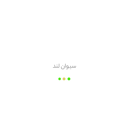
هزینه ارسال
پس کرایه
امکان مرجوعی
ندارد
سیوان لند
فروشگاه برادران دهقانی
قیمت هر
عدد
۴,۷۷۰