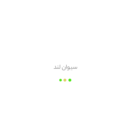
هزینه ارسال
پس کرایه
امکان مرجوعی
ندارد
سیوان لند
فروشگاه برادران دهقانی
قیمت هر
عدد
۷,۶۲۰