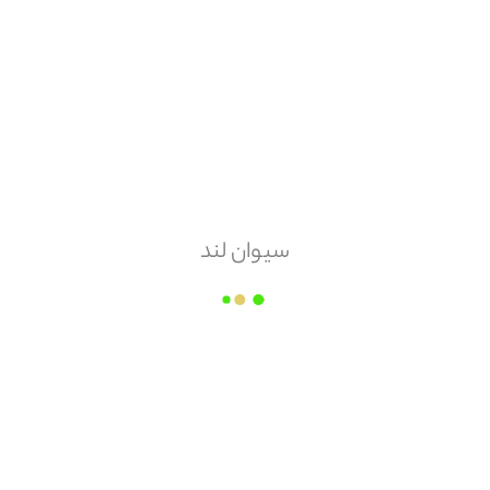
هزینه ارسال
پس کرایه
امکان مرجوعی
دارد
سیوان لند
زیما
قیمت هر
تن
۸,۱۷۵,۰۰۰