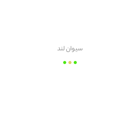
مبلغ قابل پرداخت
محصولات
مشابه
سیوان لند
مشاهده همه