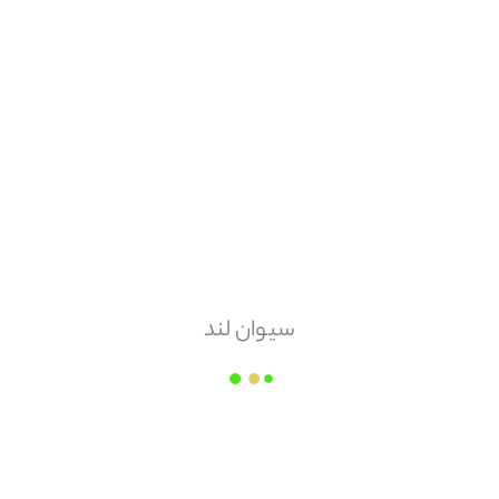
هزینه ارسال
پس کرایه
امکان مرجوعی
ندارد
سیوان لند
آوان
قیمت هر
عدد
۱۹۳,۹۴۰