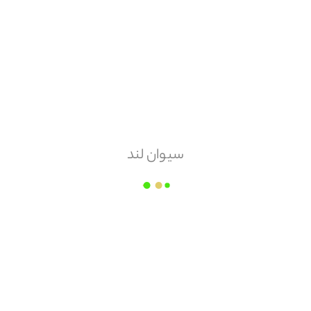
هزینه ارسال
پس کرایه
امکان مرجوعی
ندارد
سیوان لند
آوان
قیمت هر
عدد
۶,۱۸۰
مقدار سفارش