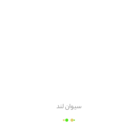
هزینه ارسال
پس کرایه
امکان مرجوعی
دارد
لوله و اتصالات ایمانیه
سیوان لند
قیمت هر
عدد
۵۴,۵۳۰