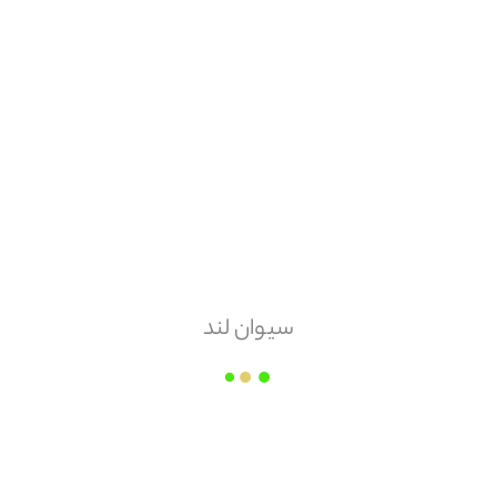
هزینه ارسال
پس کرایه
امکان مرجوعی
دارد
سیوان لند
لوله و اتصالات ایمانیه
قیمت هر
عدد
۱,۳۳۰