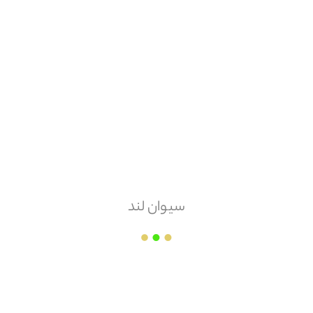
هزینه ارسال
پس کرایه
امکان مرجوعی
دارد
سیوان لند
لوله و اتصالات ایمانیه
قیمت هر
عدد
۱,۱۶۰