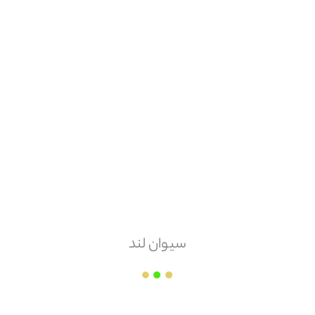
2
هزینه ارسال
پس کرایه
امکان مرجوعی
ندارد
سیوان لند
کلینیک ساختمانی آراد