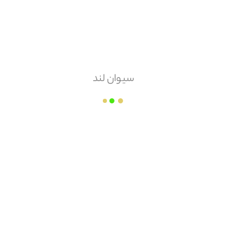
کناف فراشار
قیمت هر
عدد
۳,۴۱۰
سیوان لند
مقدار سفارش
عدد
زمان ارسال
وابسته به میزان سفارش
مبلغ قابل پرداخت
محصولات