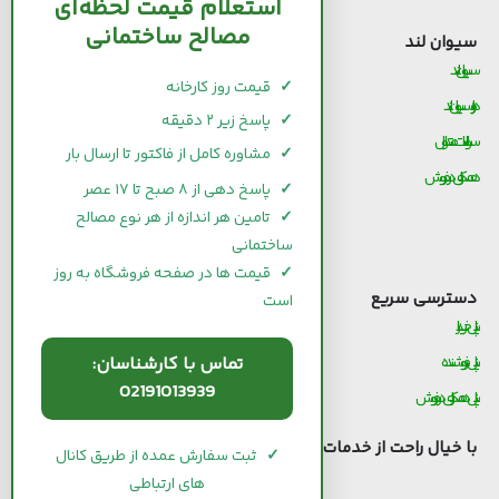
استعلام قیمت لحظه‌ای
مصالح ساختمانی
سیوان لند
قیمت مصالح ساختمانی
سیوان لند
قیمت و خرید سیمان
✓
قیمت روز کارخانه
درباره سیوان لند
قیمت و خرید میلگرد
✓
پاسخ زیر ۲ دقیقه
سوالات متداول
قیمت و خرید کاشی و سرامیک
✓
مشاوره کامل از فاکتور تا ارسال بار
همکاری در فروش
قیمت و خرید آجر
✓
پاسخ دهی از ۸ صبح تا ۱۷ عصر
قیمت و خرید گچ
✓
تامین هر اندازه از هر نوع مصالح
ساختمانی
قیمت و خرید شیرآلات
✓
قیمت ها در صفحه فروشگاه به روز
دسترسی سریع
است
پنل خریدار
تماس با کارشناسان:
پنل فروشنده
02191013939
پنل همکاری در فروش
با خیال راحت از خدمات
سیوان لند
استفاده کنید.
✓
ثبت سفارش عمده از طریق کانال
های ارتباطی