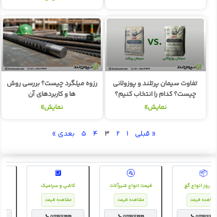
تفاوت سیمان پرتلند و پوزولانی
رزوه میلگرد چیست؟ بررسی روش
چیست؟ کدام را انتخاب کنیم؟
ها و کاربردهای آن
نمایش»
نمایش»
« قبلی
۱
۲
۳
۴
۵
بعدی »
🔲
🚰
📦
قیمت روز انواع گچ
قیمت انواع شیرآلات
کاشی و سرامیک
مشاهده قیمت
مشاهده قیمت
مشاهده قیمت
📞 02191013939
📞 02191013939
📞 02191013939