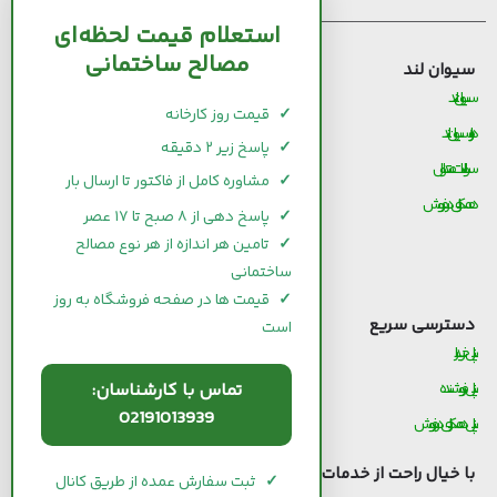
استعلام قیمت لحظه‌ای
مصالح ساختمانی
سیوان لند
قیمت مصالح ساختمانی
سیوان لند
قیمت و خرید سیمان
✓
قیمت روز کارخانه
درباره سیوان لند
قیمت و خرید میلگرد
✓
پاسخ زیر ۲ دقیقه
سوالات متداول
قیمت و خرید کاشی و سرامیک
✓
مشاوره کامل از فاکتور تا ارسال بار
همکاری در فروش
قیمت و خرید آجر
✓
پاسخ دهی از ۸ صبح تا ۱۷ عصر
قیمت و خرید گچ
✓
تامین هر اندازه از هر نوع مصالح
ساختمانی
قیمت و خرید شیرآلات
✓
قیمت ها در صفحه فروشگاه به روز
دسترسی سریع
است
پنل خریدار
تماس با کارشناسان:
پنل فروشنده
02191013939
پنل همکاری در فروش
با خیال راحت از خدمات
سیوان لند
استفاده کنید.
✓
ثبت سفارش عمده از طریق کانال