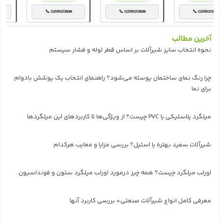
📞 02191013939
📞 02191013939
📞 02191013939
آخرین مطالب
نحوه انتخاب سایز شیرآلات بر اساس قطر لوله و فشار سیستم
چرا رنگ نمای ساختمان پوسته می‌شود؟ راهنمای انتخاب یک پوشش بادوام
برای نما
میلگرد پلاستیکی یا PVC چیست؟ از ویژگی‌ها تا کاربردهای این میلگردها
شیرآلات سفید بهتره یا استیل؟ بررسی مزایا و معایب هرکدام
اورلب میلگرد چیست؟ همه چیز درمورد اورلب میلگرد ستون و فونداسیون
معرفی کامل انواع شیرآلات صنعتی+ بررسی کاربرد آنها