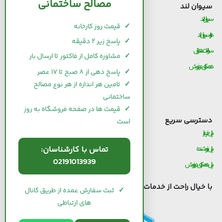
مصالح ساختمانی
سیوان لند
قیمت مصالح ساختمانی
سیوان لند
قیمت و خرید سیمان
✓
قیمت روز کارخانه
درباره سیوان لند
قیمت و خرید میلگرد
✓
پاسخ زیر ۲ دقیقه
سوالات متداول
قیمت و خرید کاشی و سرامیک
✓
مشاوره کامل از فاکتور تا ارسال بار
همکاری در فروش
قیمت و خرید آجر
✓
پاسخ دهی از ۸ صبح تا ۱۷ عصر
قیمت و خرید گچ
✓
تامین هر اندازه از هر نوع مصالح
ساختمانی
قیمت و خرید شیرآلات
✓
قیمت ها در صفحه فروشگاه به روز
دسترسی سریع
است
پنل خریدار
تماس با کارشناسان:
پنل فروشنده
02191013939
پنل همکاری در فروش
با خیال راحت از خدمات
سیوان لند
استفاده کنید.
✓
ثبت سفارش عمده از طریق کانال
های ارتباطی