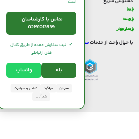
دسترسی سریع
است
پنل خریدار
تماس با کارشناسان:
پنل فروشنده
02191013939
پنل همکاری در فروش
با خیال راحت از خدمات
سیوان لند
استفاده کنید.
✓
ثبت سفارش عمده از طریق کانال
های ارتباطی
بله
واتساپ
سیمان
میلگرد
کاشی و سرامیک
شیرآلات