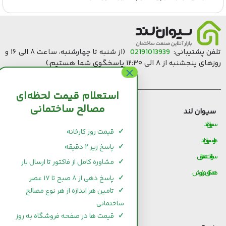
لفن پشتیبانی:
02191013939
(از شنبه تا چهارشنبه، ساعت ۸ الی ۱۶ و
های پنجشنبه از ۸ الی ۱۲:۳۰ پاسخگوی شما هستیم.)
استعلام قیمت لحظه‌ای
مصالح ساختمانی
سیوان لند
قیمت مصالح ساختمانی
سیوان لند
قیمت و خرید سیمان
✓
قیمت روز کارخانه
درباره سیوان لند
قیمت و خرید میلگرد
✓
پاسخ زیر ۲ دقیقه
سوالات متداول
قیمت و خرید کاشی و سرامیک
✓
مشاوره کامل از فاکتور تا ارسال بار
همکاری در فروش
قیمت و خرید آجر
✓
پاسخ دهی از ۸ صبح تا ۱۷ عصر
قیمت و خرید گچ
✓
تامین هر اندازه از هر نوع مصالح
ساختمانی
قیمت و خرید شیرآلات
✓
قیمت ها در صفحه فروشگاه به روز