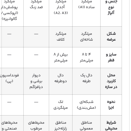
جنس و
میلگرد
میلگرد
میلگرد
میلگرد
نوع
ساده (A1)
آجدار
ضد زنگ
پوشش‌دار
آلیاژ
(A2، A3)
(اپوکسی/
گالوانیزه)
شکل
میلگرد
میلگرد
—
—
عرضه
شاخه‌ای
کلاف
سایز و
۴ تا ۸
بیش از ۸
—
—
قطر
میلی‌متر
میلی‌متر
محل
دال یک‌
دال
دیوار
فونداسیون
کاربرد
طرفه
دوطرفه
برشی و
(پی)
در سازه
دیافراگم
نحوه
شبکه‌ای
تک‌
—
—
اجرا
(مش‌بندی)
میلگردی
شرایط
مناطق
مناطق
محیط‌های
محیط‌های
محیطی
معمولی
زلزله‌خیز
مرطوب
صنعتی و