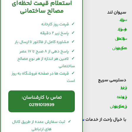
استعلام قیمت لحظه‌ای
مصالح ساختمانی
سیوان لند
قیمت مصالح ساختمانی
سیوان لند
قیمت و خرید سیمان
✓
قیمت روز کارخانه
درباره سیوان لند
قیمت و خرید میلگرد
✓
پاسخ زیر ۲ دقیقه
سوالات متداول
قیمت و خرید کاشی و سرامیک
✓
مشاوره کامل از فاکتور تا ارسال بار
همکاری در فروش
قیمت و خرید آجر
✓
پاسخ دهی از ۸ صبح تا ۱۷ عصر
قیمت و خرید گچ
✓
تامین هر اندازه از هر نوع مصالح
ساختمانی
قیمت و خرید شیرآلات
✓
قیمت ها در صفحه فروشگاه به روز
دسترسی سریع
است
پنل خریدار
تماس با کارشناسان:
پنل فروشنده
02191013939
پنل همکاری در فروش
با خیال راحت از خدمات
سیوان لند
استفاده کنید.
✓
ثبت سفارش عمده از طریق کانال
های ارتباطی