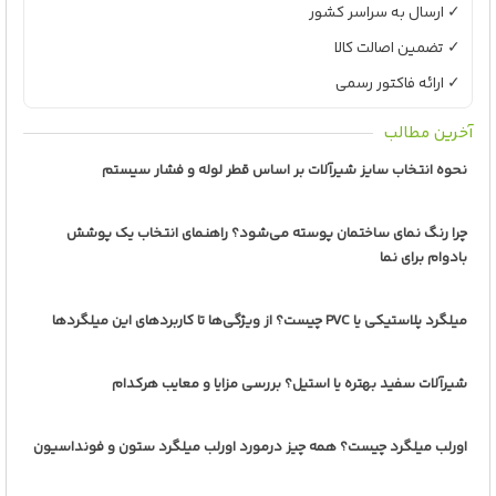
✓ ارسال به سراسر کشور
✓ تضمین اصالت کالا
✓ ارائه فاکتور رسمی
آخرین مطالب
نحوه انتخاب سایز شیرآلات بر اساس قطر لوله و فشار سیستم
چرا رنگ نمای ساختمان پوسته می‌شود؟ راهنمای انتخاب یک پوشش
بادوام برای نما
میلگرد پلاستیکی یا PVC چیست؟ از ویژگی‌ها تا کاربردهای این میلگردها
شیرآلات سفید بهتره یا استیل؟ بررسی مزایا و معایب هرکدام
اورلب میلگرد چیست؟ همه چیز درمورد اورلب میلگرد ستون و فونداسیون