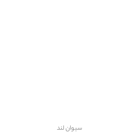
سرامیک مدل آروید001 -60*120-ست ...
شرکت کاشی و سرامیک می
4.2
سیوان لند