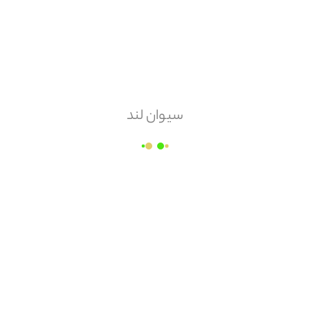
سیوان لند
پوکه بادامی معدن شهر بابک -عمده
فروشگاه پوکه معدنی عباس ستوده
4.2