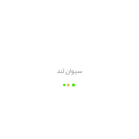
هزینه ارسال
پس کرایه
امکان مرجوعی
دارد
سیوان لند
سیمان زیما
قیمت هر
پاکت
۲۱۹,۰۰۰