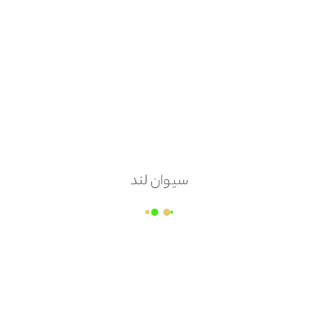
هزینه ارسال
پس کرایه
امکان مرجوعی
دارد
سیوان لند
کارخانه سپید گچ ساوه
قیمت هر
پاکت
۷۰,۰۰۰