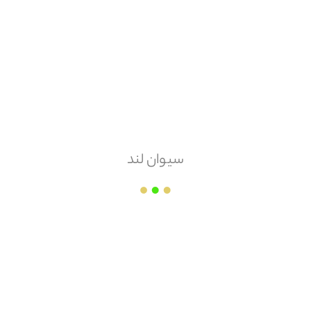
هزینه ارسال
پس کرایه
امکان مرجوعی
دارد
سیوان لند
شرکت آجر برادران ملک یزد
قیمت هر
عدد
۴,۵۰۰