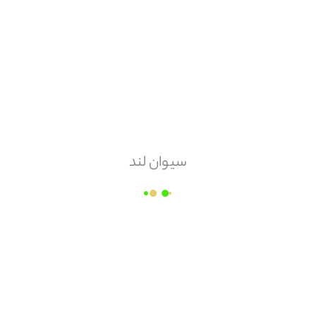
هزینه ارسال
پس کرایه
امکان مرجوعی
دارد
سیوان لند
سیمان زیما
قیمت هر
پاکت
۲۴۹,۰۰۰