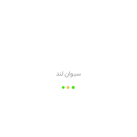
هزینه ارسال
پس کرایه
امکان مرجوعی
ندارد
سیوان لند
شرکت کاشی و سرامیک میبد
قیمت هر
مترمربع
۲۴۸,۰۰۰