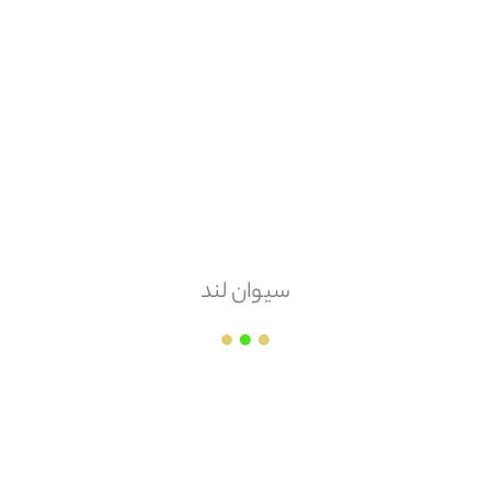
هزینه ارسال
پس کرایه
امکان مرجوعی
سیوان لند
ندارد
شرکت کاشی و سرامیک میبد
قیمت هر
مترمربع