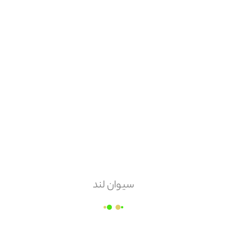
حداکثر سفارش
10000
هزینه ارسال
پس کرایه
امکان مرجوعی
سیوان لند
ندارد