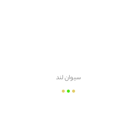
هزینه ارسال
پس کرایه
امکان مرجوعی
ندارد
سیوان لند
سفال و آجر نسوز نمونه اصفهان
قیمت هر
عدد
۱۴,۵۰۰