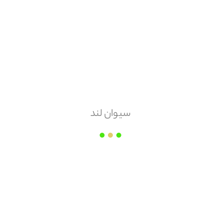
هزینه ارسال
پس کرایه
امکان مرجوعی
ندارد
سیوان لند
سفال و آجر نسوز نمونه اصفهان
قیمت هر
عدد
۵,۲۰۰