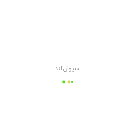
هزینه ارسال
پس کرایه
امکان مرجوعی
ندارد
سیوان لند
شرکت نوآوران صنعت سبز پارس
قیمت هر
پاکت
۳۹,۳۷۵