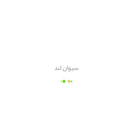
هزینه ارسال
پس کرایه
امکان مرجوعی
ندارد
سیوان لند
گروه صنعتی گچ آویژه سمنان
قیمت هر
پاکت
۷۳,۵۰۰