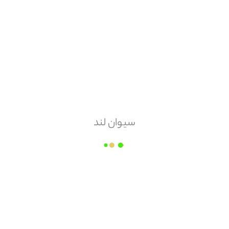
حداکثر سفارش
10000
هزینه ارسال
سیوان لند
پس کرایه
امکان مرجوعی
ندارد