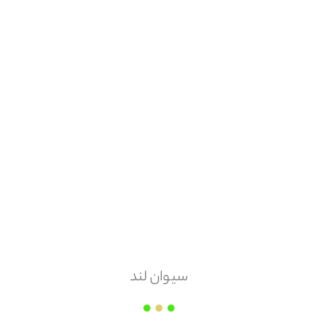
امکان مرجوعی
ندارد
پکیج آسایش ( شیراز )
قیمت هر
عدد
۱۲,۰۰۰,۰۰۰
مقدار سفارش
عدد
سیوان لند
زمان ارسال