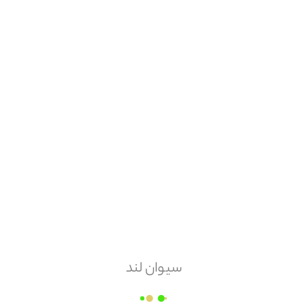
امکان مرجوعی
ندارد
ابزار آلات صنعتی خوش نیت
قیمت هر
عدد
۱,۹۹۵,۰۰۰
مقدار سفارش
عدد
سیوان لند
زمان ارسال