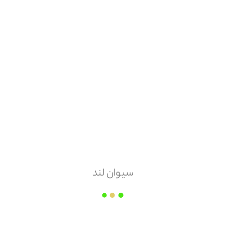
هزینه ارسال
پس کرایه
امکان مرجوعی
ندارد
سیوان لند
ایستاوین
قیمت هر
مترمربع