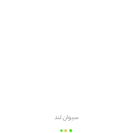
مقدار سفارش
عدد
زمان ارسال
وابسته به میزان سفارش
مبلغ قابل پرداخت
محصولات
مشابه
سیوان لند