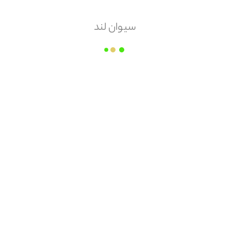
%
5
سیوان لند
مقدار سفارش
عدد
زمان ارسال
از10 روز کاری دیگر
مبلغ قابل پرداخت
محصولات
مشابه