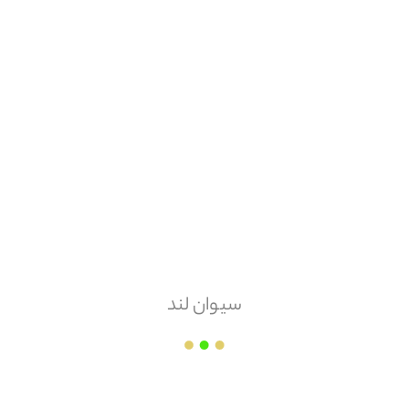
هزینه ارسال
پس کرایه
امکان مرجوعی
دارد
پروین نیا ( پمپ رایان )
سیوان لند
قیمت هر
عدد
۱۱,۴۲۷,۸۰۰