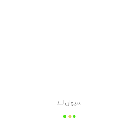
هزینه ارسال
پس کرایه
امکان مرجوعی
دارد
پروین نیا ( پمپ رایان )
سیوان لند
قیمت هر
عدد
۲۵,۹۲۸,۹۰۰