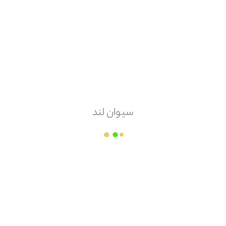
هزینه ارسال
پس کرایه
امکان مرجوعی
دارد
سیوان لند
برق معراج
قیمت هر
عدد
۴۹۰,۰۰۰
مقدار سفارش