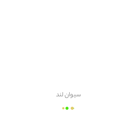
پس کرایه
امکان مرجوعی
دارد
پروین نیا ( پمپ رایان )
سیوان لند
قیمت هر
عدد
۴,۰۳۸,۱۰۰
میزان تخفیف هر واحد