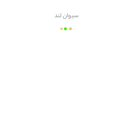
بیشتر
سیوان لند
02191013
لی ۱۲:۳۰ پاسخگوی شما هستیم.)
ت متداول
مجله سیوان لند
همکاری در فروش
ند