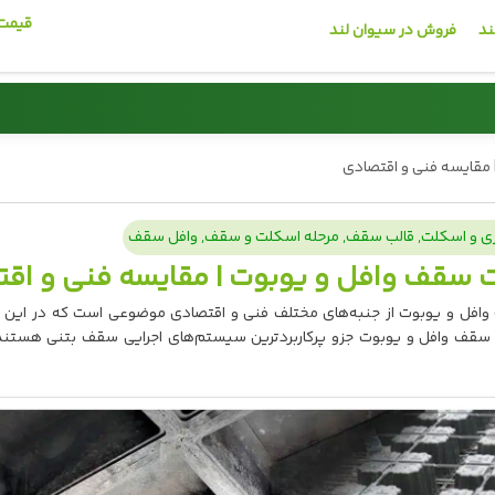
قیمت 
ند
فروش در سیوان لند
میلگرد
کاشی و سرامیک
ی و اسکلت
,
قالب سقف
,
مرحله اسکلت و سقف
,
وافل سقف
🏗️
قیمت روز میلگرد
افل و یوبوت از جنبه‌های مختلف فنی و اقتصادی موضوعی است که در این م
 سقف وافل و یوبوت جزو پرکاربردترین سیستم‌های اجرایی سقف بتنی هستند
مشاهده قیمت
02191013939 📞