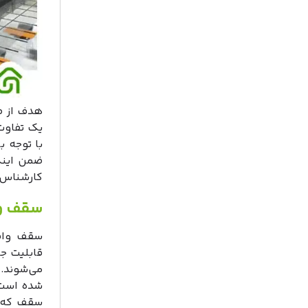
هدف از ط
یک تفاوت
ضمن اینکه
کارشناس م
سقف و
سقف وافل
قابلیت جا
می‌شوند.
شده است.
سقف که ب