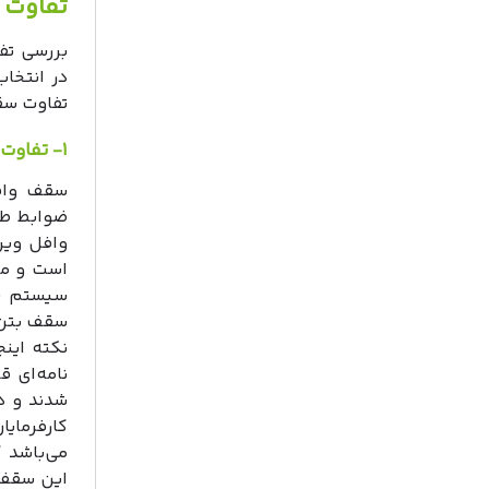
تفاوت 
بررسی تفا
در انتخا
تفاوت سقف
۱- تفاوت سقف وافل و یوبوت از نظر آیین نامه‌ای
سقف وافل
است و مر
سیستم سق
سقف بتن م
نکته اینج
شدند و د
کارفرمای
می‌باشد ک