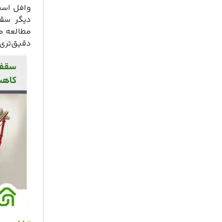
وافل است
دیگر سقف
مطالعه م
دقیق‌تری