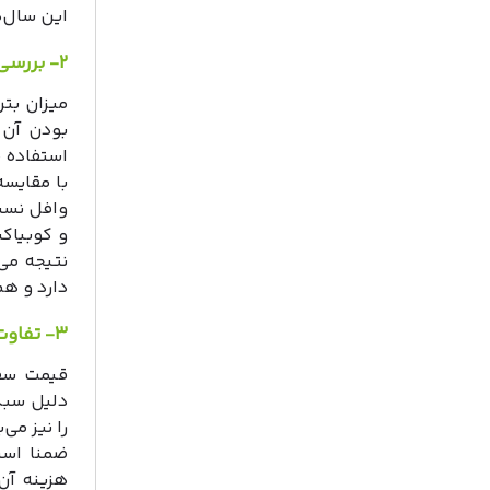
این سال‌ه
۲- بررسی وافل و یوبوت از نظر وزن و بار مرده
میزان بت
بودن آن 
استفاده ق
با مقایس
وافل نسب
و کوبیاک
نتیجه می
دارد و ه
۳- تفاوت سقف وافل و یوبوت از نظر قیمت و هزینه اجرا
قیمت سقف
دلیل سبک
را نیز می
ضمنا است
هزینه آن 