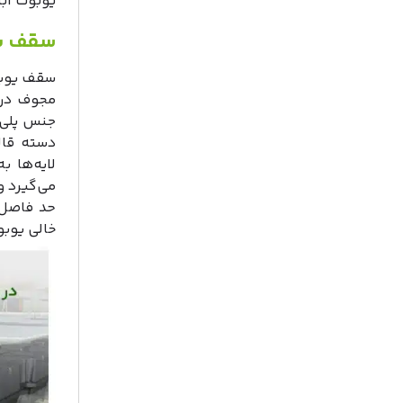
یوبوت ابت
سقف ی
سقف یوبو
مجوف در 
جنس پلی‌پ
دسته قال
لایه‌ها ب
می‌گیرد و
خالی یوب