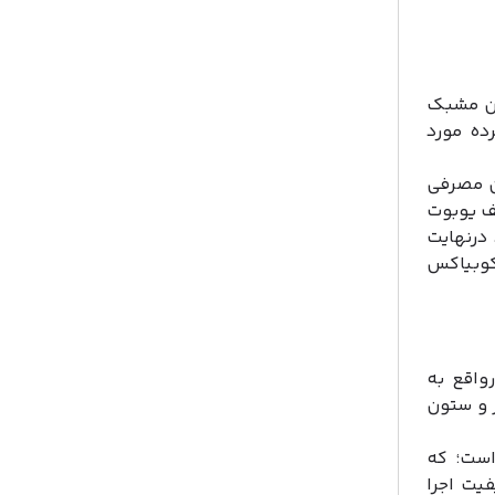
ین مشبک
ده مورد
ن مصرفی
‌ یوبوت
درنهایت
کوبیاکس
واقع به
 و ستون
است؛ که
فیت اجرا