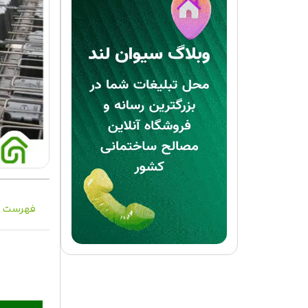
فهرست م