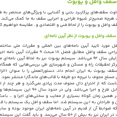
سقف وافل و یوبوت
وت سقف‌های پرکاربرد بتنی و آشنایی با ویژگی‌های منحصر به فر
ب هرچه صحیح‌تر شیوه طراحی و اجرایی سقف به ما کمک می‌کند. د
 وافل و یوبوت را از لحاظ فنی و اقتصادی و.. مقایسه خواهیم کر
 مورد تایید آیین نامه‌های بین المللی و مقررات ملی ساختم
ضوابط طراحی سقف وافل مطابق فصل ۱۸ مبحث ۹ مقررات 
وافل ویرایش سال ۹۲ می‌باشد. سیستم یوبوت نیز به لحاظ آیین نامه‌ای
کز تحقیقات راه و مسکن و شهرسازی طی بررسی‌هایی که همگام 
ف یوبوت به ایران انجام داد، دستورالعملی را با عنوان (الزا
سلح مجوف با تیرچه دو طرفه با قالب‌های ماندگار) منتشر نمود.
است که از اختراع دال مجوف مدت زیادی نمی‌گذرد و هر چند از ل
نامه‌ای قابل طرح و اجرا می‌باشد، ولی در حدود سال ۰
ر همین زمان کوتاه بسیاری از معایب و سختی‌های اجرا و … باعث 
ان و طراحان به این سیستم شد. اما سقف وافل یک سیستم با قد
ه ضوابط آن از قدیم در آیین نامه‌های ایران موجود بوده و ساب
این سقف در ایران نیز به بیش از ۵۰ سال می‌رسد. و باید گفت ای